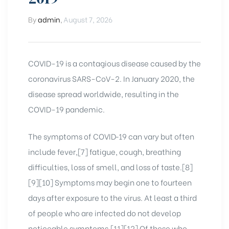
By
admin
,
August 7, 2026
COVID-19
is a contagious disease caused by the
coronavirus SARS-CoV-2. In January 2020, the
disease spread worldwide, resulting in the
COVID-19 pandemic.
The symptoms of COVID‑19 can vary but often
include fever,[7] fatigue, cough, breathing
difficulties, loss of smell, and loss of taste.[8]
[9][10] Symptoms may begin one to fourteen
days after exposure to the virus. At least a third
chure
of people who are infected do not develop
noticeable symptoms.[11][12] Of those who