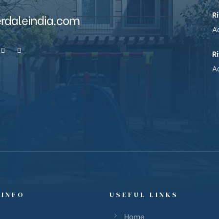
R
erdaleindia.com
Ad
R
Ad
 INFO
USEFUL LINKS
Home