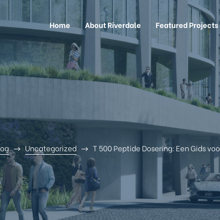
Home
About Riverdale
Featured Projects
log
Uncategorized
T 500 Peptide Dosering: Een Gids voor