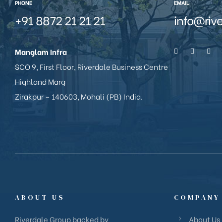
PHONE
EMAIL
+91 8872 21 21 21
info@riv
Manglam Infra
SCO 9, First Floor, Riverdale Business Centre
Highland Marg
Zirakpur – 140603, Mohali (PB) India.
ABOUT US
COMPANY
Riverdale Group backed by
About Us