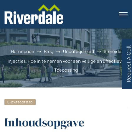
R
e
q
u
e
s
t
A
C
a
l
l
B
a
c
Homepage
Blog
Uncategorized
Steroide
Injecties: Hoe in te nemen voor een Veilige en Effectieve
Toepassing
UNCATEGORIZED
Inhoudsopgave